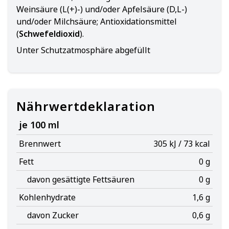
Weinsäure (L(+)-) und/oder Apfelsäure (D,L-)
und/oder Milchsäure; Antioxidationsmittel
(
Schwefeldioxid
).
Unter Schutzatmosphäre abgefüllt
Nährwertdeklaration
je 100 ml
Brennwert
305 kJ / 73 kcal
Fett
0 g
davon gesättigte Fettsäuren
0 g
Kohlenhydrate
1,6 g
davon Zucker
0,6 g