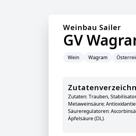
Weinbau Sailer
GV Wagr
Wein
Wagram
Österrei
Zutatenverzeichn
Zutaten:
Trauben, Stabilisat
Metaweinsäure; Antioxidantie
Säureregulatoren: Ascorbins
Äpfelsäure (DL).