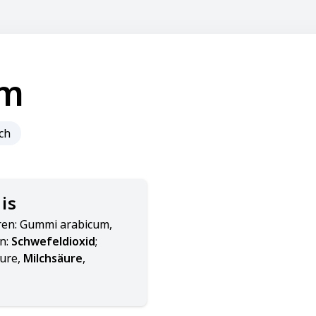
am
ch
is
oren: Gummi arabicum,
n:
Schwefeldioxid
;
äure,
Milchsäure
,