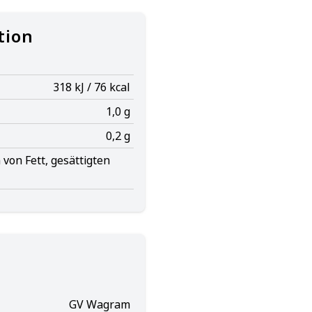
tion
318 kJ / 76 kcal
1,0 g
0,2 g
von Fett, gesättigten
GV Wagram