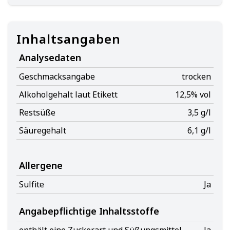
Inhaltsangaben
Analysedaten
Geschmacksangabe
trocken
Alkoholgehalt laut Etikett
12,5% vol
Restsüße
3,5 g/l
Säuregehalt
6,1 g/l
Allergene
Sulfite
Ja
Angabepflichtige Inhaltsstoffe
enthält eine Zuckerart und Süßungsmittel
Ja