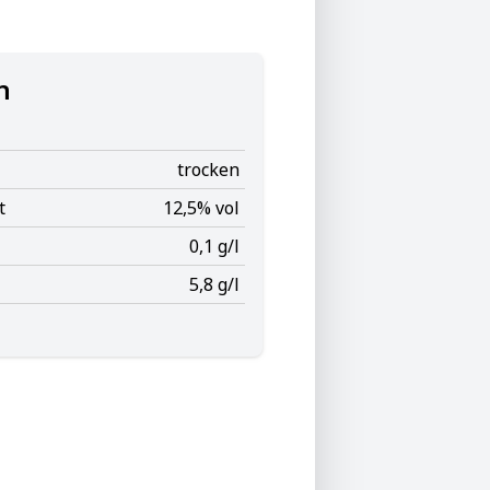
n
trocken
t
12,5% vol
0,1 g/l
5,8 g/l