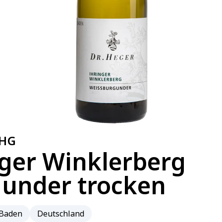
OHG
nger Winklerberg
under trocken
Baden
Deutschland