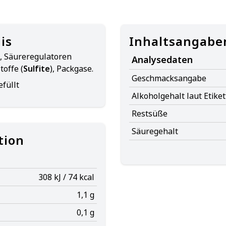
is
Inhaltsangabe
, Säureregulatoren
Analysedaten
offe (
Sulfite
), Packgase.
Geschmacksangabe
füllt
Alkoholgehalt laut Etiket
Restsüße
Säuregehalt
tion
308 kJ / 74 kcal
1,1 g
0,1 g