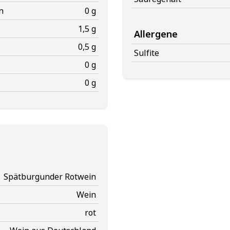
n
0 g
1,5 g
Allergene
0,5 g
Sulfite
0 g
0 g
Spätburgunder Rotwein
Wein
rot