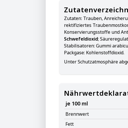
Zutatenverzeichn
Zutaten:
Trauben, Anreicheru
rektifiziertes Traubenmostko
Konservierungsstoffe und Ant
Schwefeldioxid
; Säureregula
Stabilisatoren: Gummi arabic
Packgase: Kohlenstoffdioxid.
Unter Schutzatmosphäre abge
Nährwertdeklara
je 100 ml
Brennwert
Fett