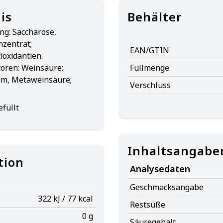
is
Behälter
ng: Saccharose,
nzentrat;
EAN/GTIN
ioxidantien:
toren: Weinsäure;
Füllmenge
um, Metaweinsäure;
Verschluss
füllt
Inhaltsangabe
tion
Analysedaten
Geschmacksangabe
322 kJ / 77 kcal
Restsüße
0 g
Säuregehalt