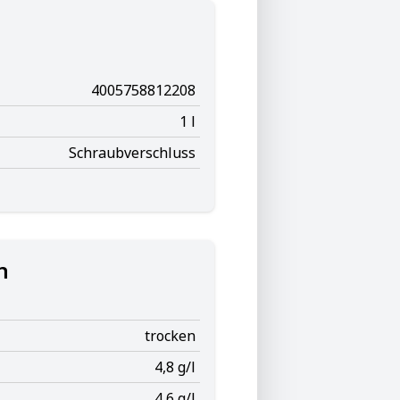
4005758812208
1 l
Schraubverschluss
n
trocken
4,8 g/l
4,6 g/l