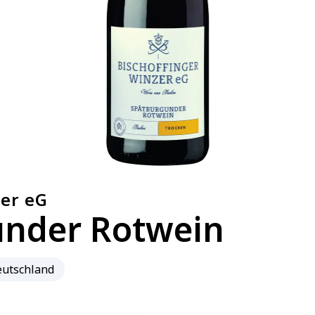
zer eG
nder Rotwein
utschland