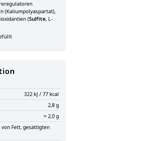
reregulatoren
ren (Kaliumpolyaspartat),
oxidantien (
Sulfite
, L-
füllt
tion
322 kJ / 77 kcal
2,8 g
≈ 2,0 g
von Fett, gesättigten