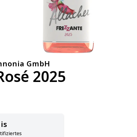
annonia GmbH
Rosé 2025
is
ifiziertes