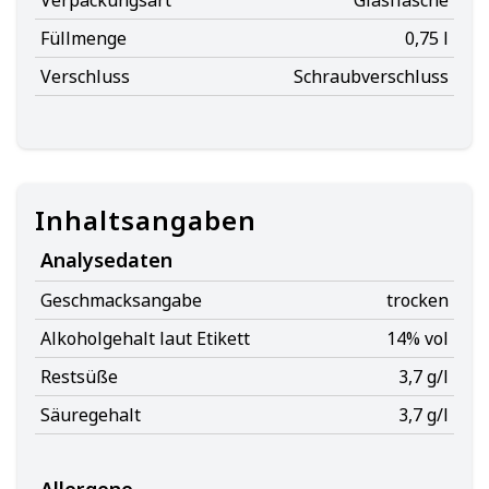
Verpackungsart
Glasflasche
Füllmenge
0,75 l
Verschluss
Schraubverschluss
Inhaltsangaben
Analysedaten
Geschmacksangabe
trocken
Alkoholgehalt laut Etikett
14% vol
Restsüße
3,7 g/l
Säuregehalt
3,7 g/l