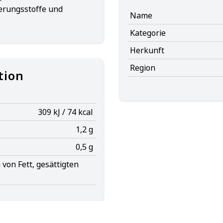
erungsstoffe und
Name
Kategorie
Herkunft
Region
tion
309 kJ / 74 kcal
1,2 g
0,5 g
von Fett, gesättigten