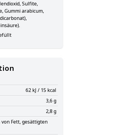
ndioxid, Sulfite,
ne, Gummi arabicum,
dicarbonat),
insäure).
füllt
tion
62 kJ / 15 kcal
3,6 g
2,8 g
von Fett, gesättigten