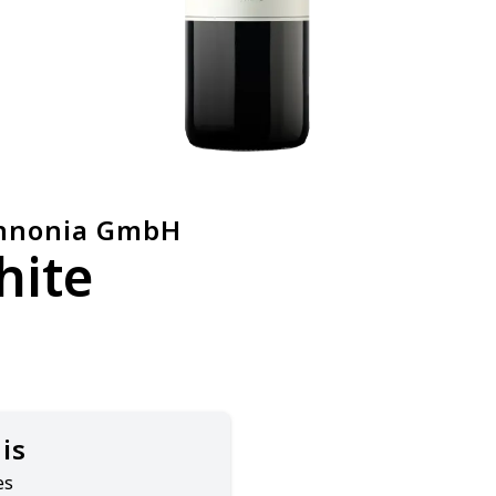
annonia GmbH
hite
is
es