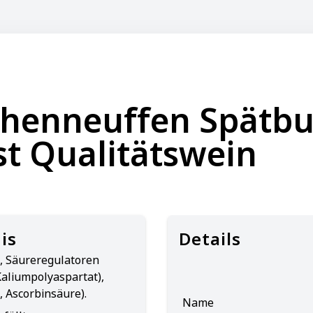
ohenneuffen Spätb
t Qualitätswein
is
Details
, Säureregulatoren
Kaliumpolyaspartat),
, Ascorbinsäure).
Name