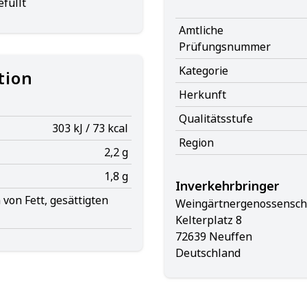
füllt
Amtliche
Prüfungsnummer
Kategorie
tion
Herkunft
Qualitätsstufe
303 kJ / 73 kcal
Region
2,2 g
1,8 g
Inverkehrbringer
von Fett, gesättigten
Weingärtnergenossensch
Kelterplatz 8
72639 Neuffen
Deutschland