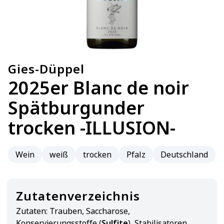
Gies-Düppel
2025er Blanc de noir
Spätburgunder
trocken -ILLUSION-
Wein
weiß
trocken
Pfalz
Deutschland
Zutatenverzeichnis
Zutaten:
Trauben, Saccharose,
Konservierungsstoffe (
Sulfite
), Stabilisatoren