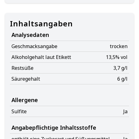
Inhaltsangaben
Analysedaten
Geschmacksangabe
trocken
Alkoholgehalt laut Etikett
13,5% vol
Restsüße
3,7 g/l
Säuregehalt
6 g/l
Allergene
Sulfite
Ja
Angabepflichtige Inhaltsstoffe
enthält eine Zuckerart und Süßungsmittel
Ja