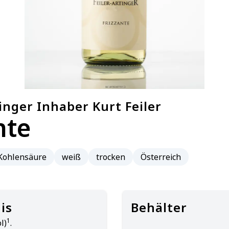
inger Inhaber Kurt Feiler
nte
Kohlensäure
weiß
trocken
Österreich
is
Behälter
1
l)
.