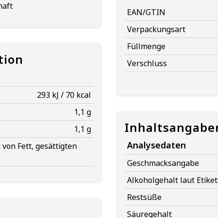
haft
EAN/GTIN
Verpackungsart
Füllmenge
tion
Verschluss
293 kJ / 70 kcal
1,1 g
Inhaltsangabe
1,1 g
Analysedaten
von Fett, gesättigten
Geschmacksangabe
Alkoholgehalt laut Etiket
Restsüße
Säuregehalt