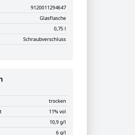
9120011294647
Glasflasche
0,75 l
Schraubverschluss
n
trocken
t
11% vol
10,9 g/l
6 g/l