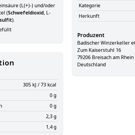
insäure (L(+)-) und/oder
Kategorie
el (
Schwefeldioxid
, L-
Herkunft
ulfit
).
füllt
Produzent
Badischer Winzerkeller e
Zum Kaiserstuhl 16
79206 Breisach am Rhein
tion
Deutschland
305 kJ / 73 kcal
0 g
n
0 g
2,3 g
1,4 g