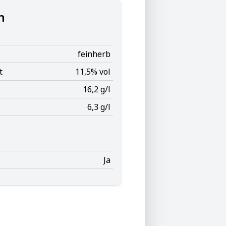
n
feinherb
t
11,5% vol
16,2 g/l
6,3 g/l
Ja