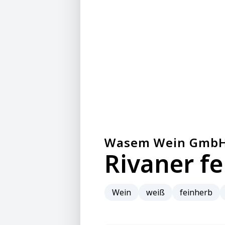
Wasem Wein Gmb
Rivaner f
Wein
weiß
feinherb