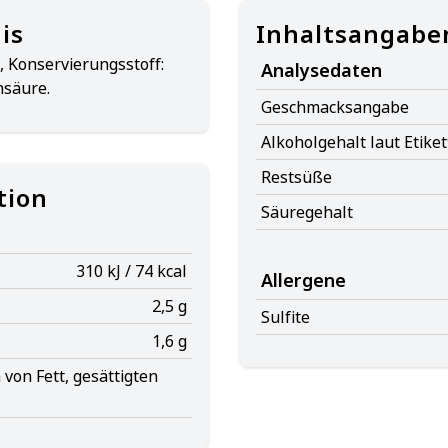
is
Inhaltsangabe
 Konservierungsstoff:
Analysedaten
nsäure.
Geschmacksangabe
Alkoholgehalt laut Etiket
Restsüße
tion
Säuregehalt
310 kJ / 74 kcal
Allergene
2,5 g
Sulfite
1,6 g
von Fett, gesättigten