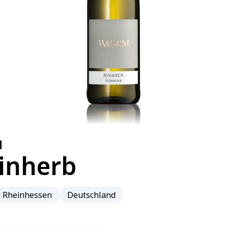
H
einherb
Rheinhessen
Deutschland