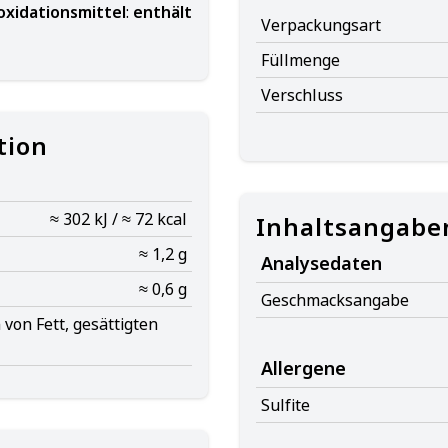
oxidationsmittel
:
enthält
Verpackungsart
Füllmenge
Verschluss
tion
≈ 302 kJ / ≈ 72 kcal
Inhaltsangabe
≈ 1,2 g
Analysedaten
≈ 0,6 g
Geschmacksangabe
von Fett, gesättigten
Allergene
Sulfite