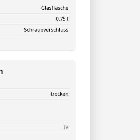
Glasflasche
0,75 l
Schraubverschluss
n
trocken
Ja