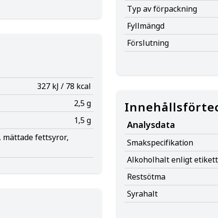
Typ av förpackning
Fyllmängd
Förslutning
327 kJ / 78 kcal
2,5 g
Innehållsförte
1,5 g
Analysdata
 mättade fettsyror,
Smakspecifikation
Alkoholhalt enligt etiket
Restsötma
Syrahalt