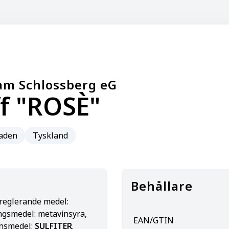
am Schlossberg eG
ff "ROSÈ"
aden
Tyskland
Behållare
reglerande medel:
ringsmedel: metavinsyra,
EAN/GTIN
onsmedel:
SULFITER
.