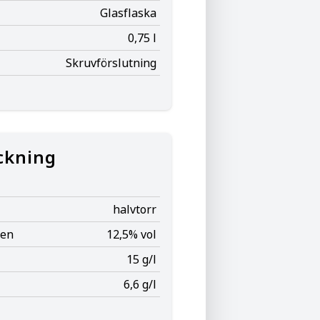
Glasflaska
0,75 l
Skruvförslutning
ckning
halvtorr
ten
12,5% vol
15 g/l
6,6 g/l