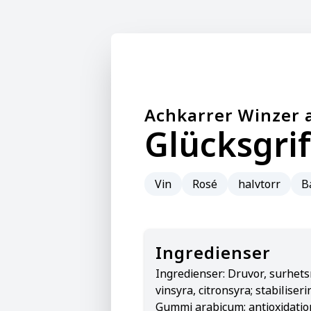
Achkarrer Winzer 
Glücksgri
Vin
Rosé
halvtorr
B
Ingredienser
Ingredienser:
Druvor, surhets
vinsyra, citronsyra; stabilise
Gummi arabicum; antioxidati