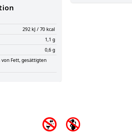
tion
292 kJ / 70 kcal
1,1 g
0,6 g
von Fett, gesättigten