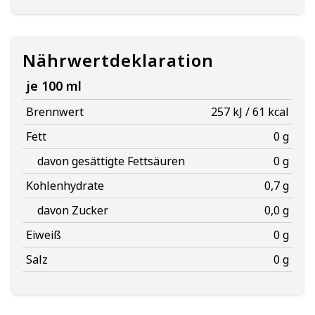
Nährwertdeklaration
je 100 ml
Brennwert
257 kJ / 61 kcal
Fett
0 g
davon gesättigte Fettsäuren
0 g
Kohlenhydrate
0,7 g
davon Zucker
0,0 g
Eiweiß
0 g
Salz
0 g