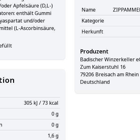
/oder Apfelsäure (D,L-)
Name
ZIPPAMMER S
satoren: enthält Gummi
yaspartat und/oder
Kategorie
mittel (L-Ascorbinsäure,
Herkunft
füllt
Produzent
Badischer Winzerkeller e
Zum Kaiserstuhl 16
79206 Breisach am Rhein
tion
Deutschland
305 kJ / 73 kcal
0 g
n
0 g
1,6 g