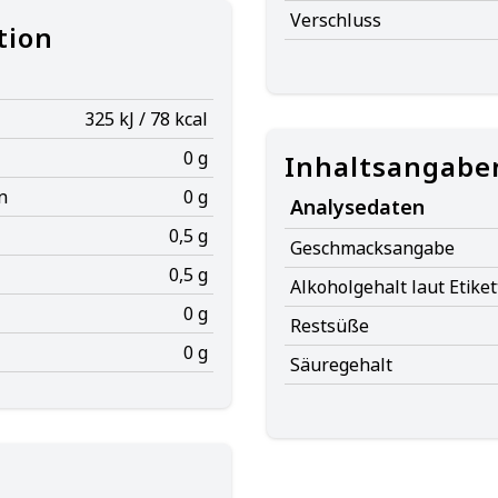
Verschluss
tion
325 kJ / 78 kcal
0 g
Inhaltsangabe
n
0 g
Analysedaten
0,5 g
Geschmacksangabe
0,5 g
Alkoholgehalt laut Etiket
0 g
Restsüße
0 g
Säuregehalt