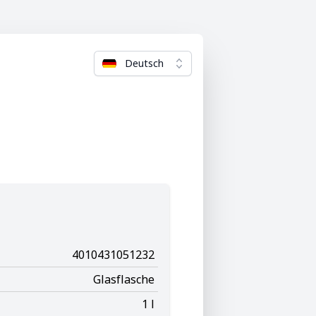
Deutsch
4010431051232
Glasflasche
1 l