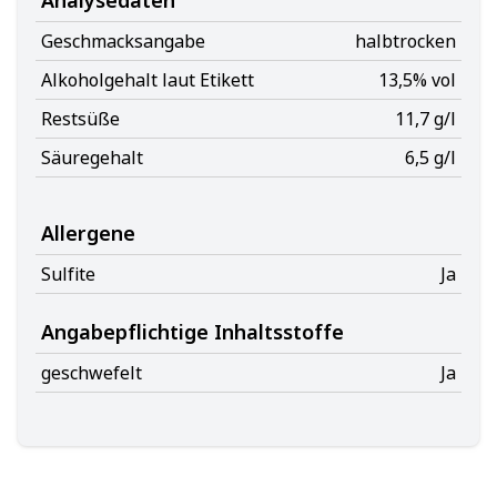
Geschmacksangabe
halbtrocken
Alkoholgehalt laut Etikett
13,5% vol
Restsüße
11,7 g/l
Säuregehalt
6,5 g/l
Allergene
Sulfite
Ja
Angabepflichtige Inhaltsstoffe
geschwefelt
Ja