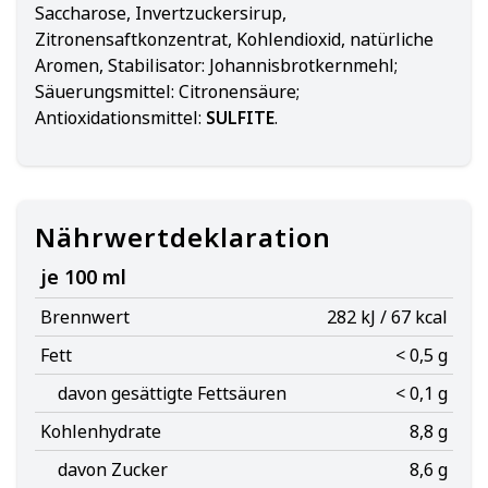
Saccharose, Invertzuckersirup,
Zitronensaftkonzentrat, Kohlendioxid, natürliche
Aromen, Stabilisator: Johannisbrotkernmehl;
Säuerungsmittel: Citronensäure;
Antioxidationsmittel:
SULFITE
.
Nährwertdeklaration
je 100 ml
Brennwert
282 kJ / 67 kcal
Fett
< 0,5 g
davon gesättigte Fettsäuren
< 0,1 g
Kohlenhydrate
8,8 g
davon Zucker
8,6 g