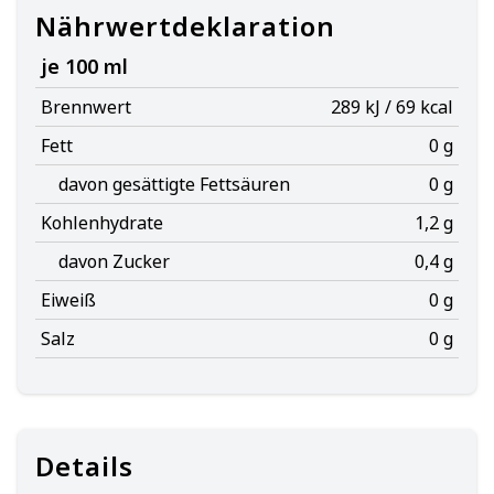
Nährwertdeklaration
je 100 ml
Brennwert
289 kJ / 69 kcal
Fett
0 g
davon gesättigte Fettsäuren
0 g
Kohlenhydrate
1,2 g
davon Zucker
0,4 g
Eiweiß
0 g
Salz
0 g
Details