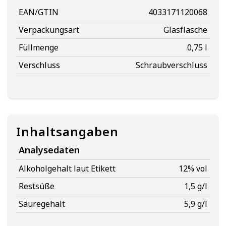
EAN/GTIN
4033171120068
Verpackungsart
Glasflasche
Füllmenge
0,75 l
Verschluss
Schraubverschluss
Inhaltsangaben
Analysedaten
Alkoholgehalt laut Etikett
12% vol
Restsüße
1,5 g/l
Säuregehalt
5,9 g/l