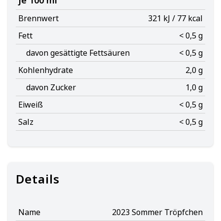
je 100 ml
Brennwert
321 kJ / 77 kcal
Fett
< 0,5 g
davon gesättigte Fettsäuren
< 0,5 g
Kohlenhydrate
2,0 g
davon Zucker
1,0 g
Eiweiß
< 0,5 g
Salz
< 0,5 g
Details
Name
2023 Sommer Tröpfchen