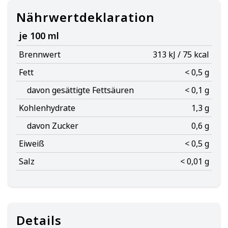
Nährwertdeklaration
je 100 ml
Brennwert
313 kJ / 75 kcal
Fett
< 0,5 g
davon gesättigte Fettsäuren
< 0,1 g
Kohlenhydrate
1,3 g
davon Zucker
0,6 g
Eiweiß
< 0,5 g
Salz
< 0,01 g
Details