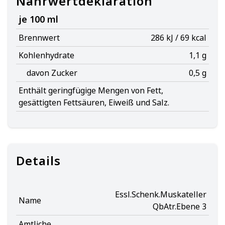
Nährwertdeklaration
je 100 ml
Brennwert
286 kJ / 69 kcal
Kohlenhydrate
1,1 g
davon Zucker
0,5 g
Enthält geringfügige Mengen von Fett,
gesättigten Fettsäuren, Eiweiß und Salz.
Details
Essl.Schenk.Muskateller
Name
QbAtr.Ebene 3
Amtliche