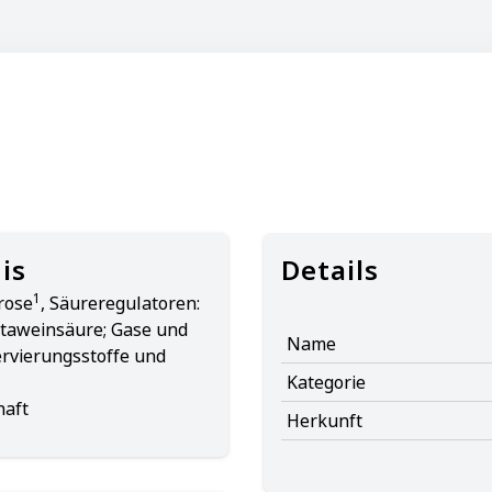
is
Details
1
rose
, Säureregulatoren:
etaweinsäure; Gase und
Name
ervierungsstoffe und
Kategorie
haft
Herkunft