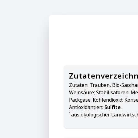
Zutatenverzeichn
Zutaten:
Trauben, Bio-Saccha
Weinsäure; Stabilisatoren: M
Packgase: Kohlendioxid; Kons
Antioxidantien:
Sulfite
.
1
aus ökologischer Landwirtsc