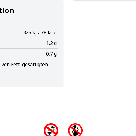
tion
325 kJ / 78 kcal
1,2 g
0,7 g
von Fett, gesättigten