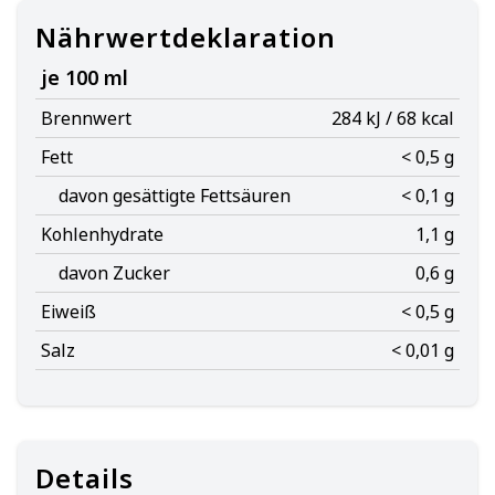
Nährwertdeklaration
je 100 ml
Brennwert
284 kJ / 68 kcal
Fett
< 0,5 g
davon gesättigte Fettsäuren
< 0,1 g
Kohlenhydrate
1,1 g
davon Zucker
0,6 g
Eiweiß
< 0,5 g
Salz
< 0,01 g
Details