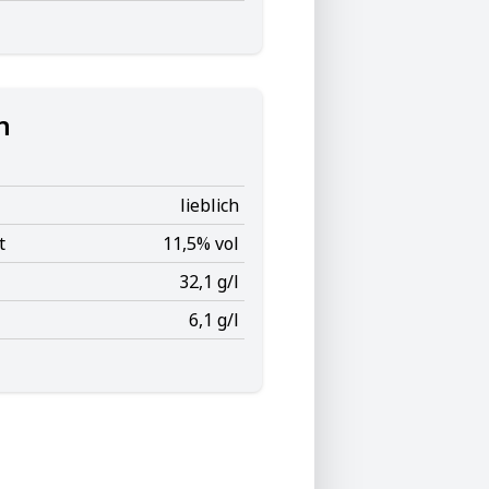
n
lieblich
t
11,5% vol
32,1 g/l
6,1 g/l