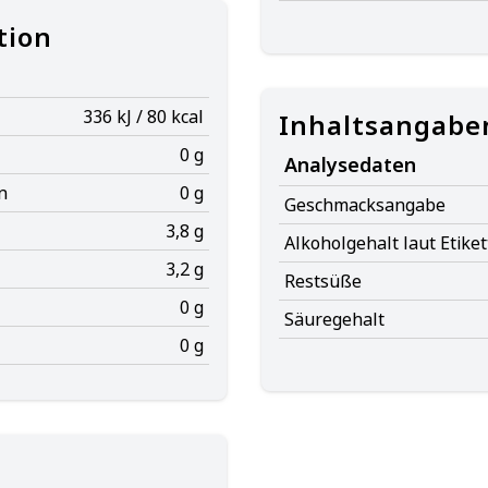
tion
336 kJ / 80 kcal
Inhaltsangabe
0 g
Analysedaten
n
0 g
Geschmacksangabe
3,8 g
Alkoholgehalt laut Etiket
3,2 g
Restsüße
0 g
Säuregehalt
0 g