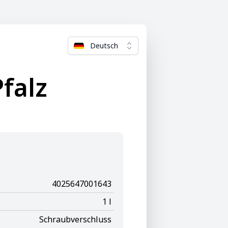
Deutsch
falz
4025647001643
1 l
Schraubverschluss