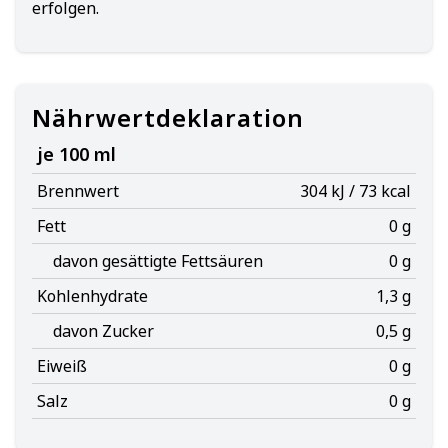
erfolgen.
Nährwertdeklaration
je 100 ml
Brennwert
304 kJ / 73 kcal
Fett
0 g
davon gesättigte Fettsäuren
0 g
Kohlenhydrate
1,3 g
davon Zucker
0,5 g
Eiweiß
0 g
Salz
0 g