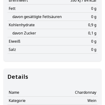
Brennwert
350 kJ / 84 kcal
Fett
0 g
davon gesättigte Fettsäuren
0 g
Kohlenhydrate
0,9 g
davon Zucker
0,1 g
Eiweiß
0 g
Salz
0 g
Details
Name
Chardonnay
Kategorie
Wein