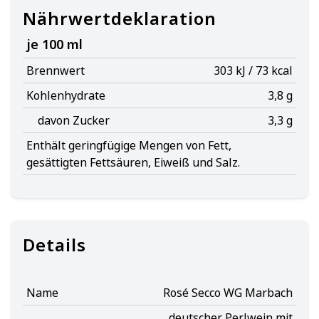
Nährwertdeklaration
je 100 ml
Brennwert
303 kJ / 73 kcal
Kohlenhydrate
3,8 g
davon Zucker
3,3 g
Enthält geringfügige Mengen von Fett,
gesättigten Fettsäuren, Eiweiß und Salz.
Details
Name
Rosé Secco WG Marbach
deutscher Perlwein mit