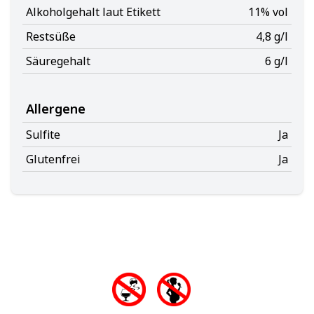
Alkoholgehalt laut Etikett
11% vol
Restsüße
4,8 g/l
Säuregehalt
6 g/l
Allergene
Sulfite
Ja
Glutenfrei
Ja