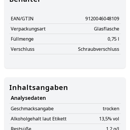
EAN/GTIN
9120046048109
Verpackungsart
Glasflasche
Füllmenge
0,75 l
Verschluss
Schraubverschluss
Inhaltsangaben
Analysedaten
Geschmacksangabe
trocken
Alkoholgehalt laut Etikett
13,5% vol
Restsüße
1,2 g/l