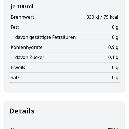
je 100 ml
Brennwert
330 kJ / 79 kcal
Fett
0 g
davon gesättigte Fettsäuren
0 g
Kohlenhydrate
0,9 g
davon Zucker
0,1 g
Eiweiß
0 g
Salz
0 g
Details