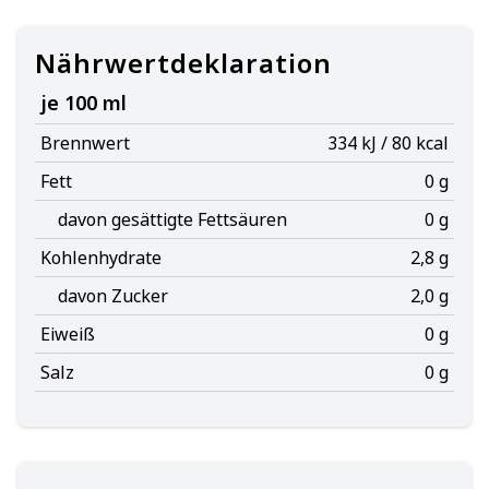
Nährwertdeklaration
je 100 ml
Brennwert
334 kJ / 80 kcal
Fett
0 g
davon gesättigte Fettsäuren
0 g
Kohlenhydrate
2,8 g
davon Zucker
2,0 g
Eiweiß
0 g
Salz
0 g