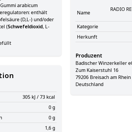
r Gummi arabicum
RADIO R
eregulatoren: enthält
Name
felsäure (D,L-) und/oder
el (
Schwefeldioxid
, L-
Kategorie
Herkunft
füllt
Produzent
Badischer Winzerkeller e
Zum Kaiserstuhl 16
tion
79206 Breisach am Rhein
Deutschland
305 kJ / 73 kcal
0 g
n
0 g
1,6 g