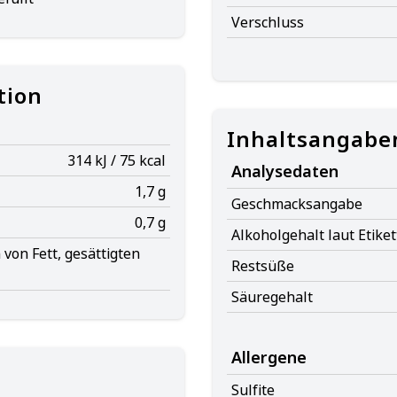
Verschluss
tion
Inhaltsangabe
314 kJ / 75 kcal
Analysedaten
1,7 g
Geschmacksangabe
0,7 g
Alkoholgehalt laut Etiket
von Fett, gesättigten
Restsüße
Säuregehalt
Allergene
Sulfite