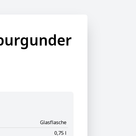
uburgunder
Glasflasche
0,75 l