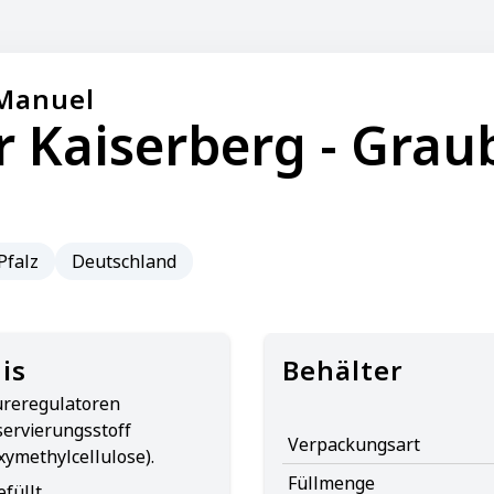
Manuel
r Kaiserberg - Gra
Pfalz
Deutschland
is
Behälter
ureregulatoren
servierungsstoff
Verpackungsart
oxymethylcellulose).
Füllmenge
füllt