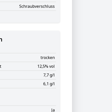
Schraubverschluss
n
trocken
t
12,5% vol
7,7 g/l
6,1 g/l
Ja