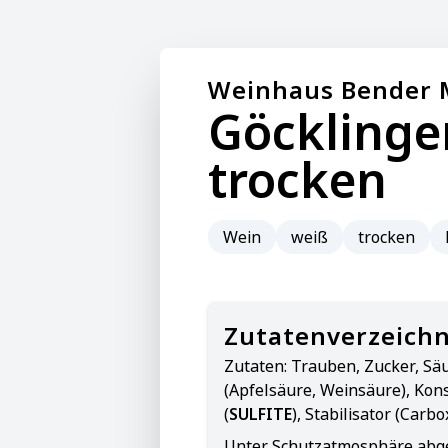
Weinhaus Bender 
Göcklinge
trocken
Wein
weiß
trocken
Zutatenverzeichn
Zutaten:
Trauben, Zucker, Sä
(Apfelsäure, Weinsäure), Kon
(
SULFITE
), Stabilisator (Carb
Unter Schutzatmosphäre abge