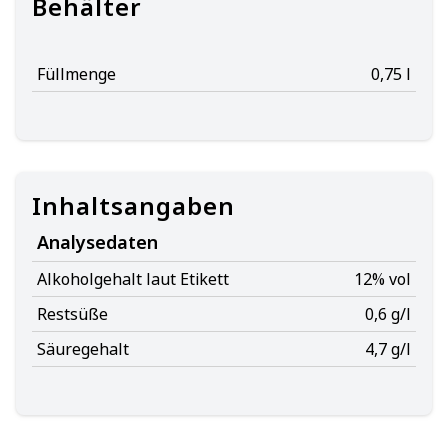
Behälter
Füllmenge
0,75 l
Inhaltsangaben
Analysedaten
Alkoholgehalt laut Etikett
12% vol
Restsüße
0,6 g/l
Säuregehalt
4,7 g/l