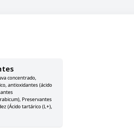
ntes
uva concentrado,
co, antioxidantes (ácido
zantes
rabicum), Preservantes
ez (Ácido tartárico (L+),