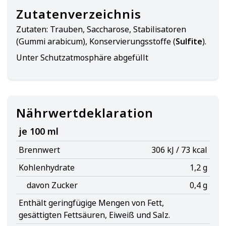
Zutatenverzeichnis
Zutaten:
Trauben, Saccharose, Stabilisatoren
(Gummi arabicum), Konservierungsstoffe (
Sulfite
).
Unter Schutzatmosphäre abgefüllt
Nährwertdeklaration
je 100 ml
Brennwert
306 kJ / 73 kcal
Kohlenhydrate
1,2 g
davon Zucker
0,4 g
Enthält geringfügige Mengen von Fett,
gesättigten Fettsäuren, Eiweiß und Salz.