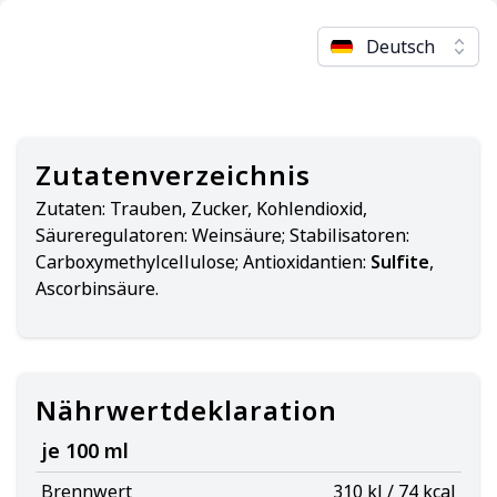
Deutsch
Zutatenverzeichnis
Zutaten:
Trauben, Zucker, Kohlendioxid,
Säureregulatoren: Weinsäure; Stabilisatoren:
Carboxymethylcellulose; Antioxidantien:
Sulfite
,
Ascorbinsäure.
Nährwertdeklaration
je 100 ml
Brennwert
310 kJ / 74 kcal