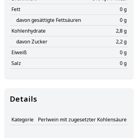
Fett
0 g
davon gesättigte Fettsäuren
0 g
Kohlenhydrate
2,8 g
davon Zucker
2,2 g
Eiweiß
0 g
Salz
0 g
Details
Kategorie
Perlwein mit zugesetzter Kohlensäure