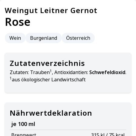
Weingut Leitner Gernot
Rose
Wein
Burgenland
Österreich
Zutatenverzeichnis
1
Zutaten:
Trauben
, Antioxidantien:
Schwefeldioxid
.
1
aus ökologischer Landwirtschaft
Nährwertdeklaration
je 100 ml
Brennwert
315 kJ / 75 kcal