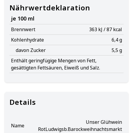
Nährwertdeklaration
je 100 ml
Brennwert
363 kJ / 87 kcal
Kohlenhydrate
6,4 g
davon Zucker
5,5 g
Enthält geringfügige Mengen von Fett,
gesättigten Fettsäuren, Eiweiß und Salz.
Details
Unser Glühwein
Name
RotLudwigsb.Barockweihnachtsmarkt