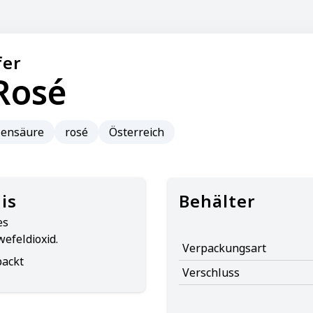
fer
Rosé
lensäure
rosé
Österreich
is
Behälter
es
efeldioxid.
Verpackungsart
packt
Verschluss