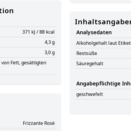
tion
Inhaltsangabe
371 kJ / 88 kcal
Analysedaten
4,3 g
Alkoholgehalt laut Etiket
3,0 g
Restsüße
von Fett, gesättigten
Säuregehalt
Angabepflichtige Inh
geschwefelt
Frizzante Rosé