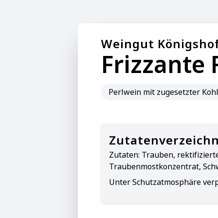
Weingut Königsho
Frizzante 
Perlwein mit zugesetzter Koh
Zutatenverzeichn
Zutaten:
Trauben, rektifiziert
Traubenmostkonzentrat, Schw
Unter Schutzatmosphäre ver