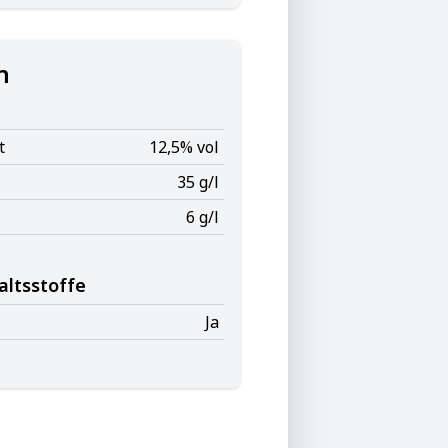
n
t
12,5% vol
35 g/l
6 g/l
altsstoffe
Ja