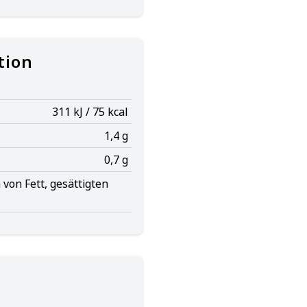
tion
311 kJ / 75 kcal
1,4 g
0,7 g
von Fett, gesättigten