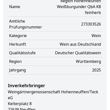
Region Hohenneuffen
Name
Weißburgunder QbA K8
feinherb
Amtliche
273303526
Prüfungsnummer
Kategorie
Wein
Herkunft
Wein aus Deutschland
Qualitätsstufe
Deutscher Qualitätswein
Region
Württemberg
Jahrgang
2025
Inverkehrbringer
Weingärtnergenossenschaft Hohenneuffen/Teck
eG
Kelterplatz 8
72639 Neuffen