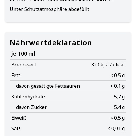
Unter Schutzatmosphäre abgefüllt
Nährwertdeklaration
je 100 ml
Brennwert
320 kJ / 77 kcal
Fett
< 0,5 g
davon gesättigte Fettsäuren
< 0,1 g
Kohlenhydrate
5,7 g
davon Zucker
5,4 g
Eiweiß
< 0,5 g
Salz
< 0,01 g