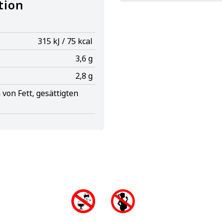
tion
315 kJ / 75 kcal
3,6 g
2,8 g
von Fett, gesättigten